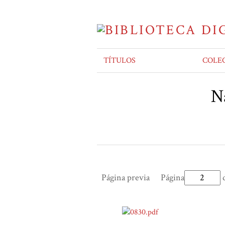
TÍTULOS
COLE
Na
Página previa
Página
d