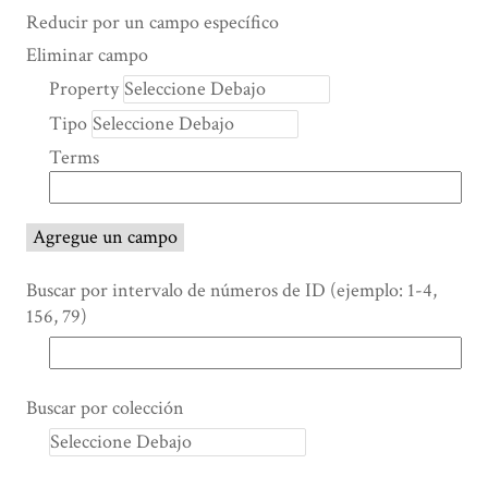
Search Property
Tipo de búsqueda
Términos de búsqueda
Ensamblador de Búsqueda
Reducir por un campo específico
Number
Eliminar campo
of
Property
rows
Tipo
in
"Reducir
Terms
por
un
campo
Agregue un campo
específico":
1
Buscar por intervalo de números de ID (ejemplo: 1-4,
156, 79)
Buscar por colección