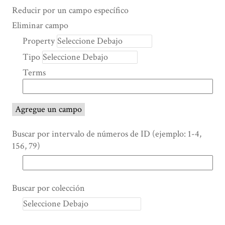
Search Property
Tipo de búsqueda
Términos de búsqueda
Ensamblador de Búsqueda
Reducir por un campo específico
Number
Eliminar campo
of
Property
rows
Tipo
in
"Reducir
Terms
por
un
campo
Agregue un campo
específico":
1
Buscar por intervalo de números de ID (ejemplo: 1-4,
156, 79)
Buscar por colección