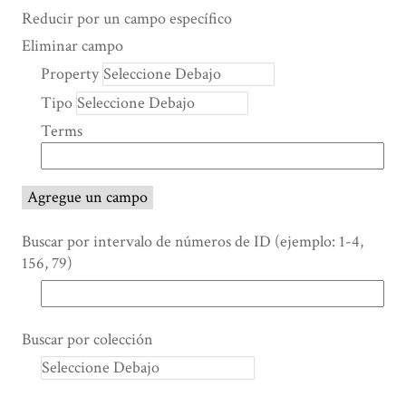
Search Property
Tipo de búsqueda
Términos de búsqueda
Ensamblador de Búsqueda
Reducir por un campo específico
Number
Eliminar campo
of
Property
rows
Tipo
in
"Reducir
Terms
por
un
campo
Agregue un campo
específico":
1
Buscar por intervalo de números de ID (ejemplo: 1-4,
156, 79)
Buscar por colección