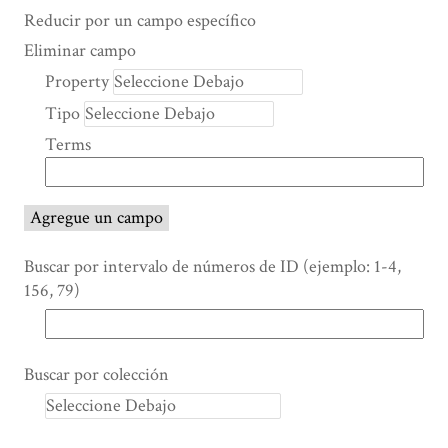
Search Property
Tipo de búsqueda
Términos de búsqueda
Ensamblador de Búsqueda
Reducir por un campo específico
Number
Eliminar campo
of
Property
rows
Tipo
in
"Reducir
Terms
por
un
campo
Agregue un campo
específico":
1
Buscar por intervalo de números de ID (ejemplo: 1-4,
156, 79)
Buscar por colección