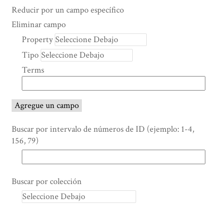
Search Property
Tipo de búsqueda
Términos de búsqueda
Ensamblador de Búsqueda
Reducir por un campo específico
Number
Eliminar campo
of
Property
rows
Tipo
in
"Reducir
Terms
por
un
campo
Agregue un campo
específico":
1
Buscar por intervalo de números de ID (ejemplo: 1-4,
156, 79)
Buscar por colección