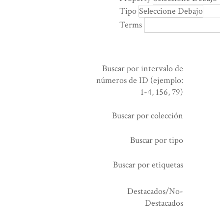
rows
Tipo
in
Terms
"Reducir
por
un
campo
Buscar por intervalo de
específico":
números de ID (ejemplo:
1
1-4, 156, 79)
Buscar por colección
Buscar por tipo
Buscar por etiquetas
Destacados/No-
Destacados