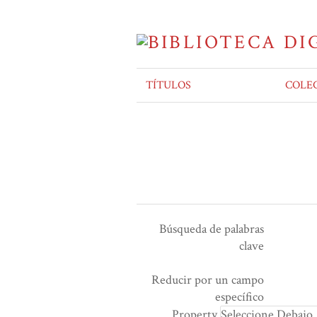
TÍTULOS
COLE
Búsqueda de palabras
clave
Ensamblador de Búsqueda
Términos de búsqueda
Tipo de búsqueda
Search Property
Reducir por un campo
Number
específico
of
Property