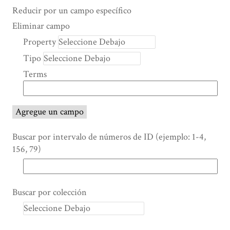
Search Property
Tipo de búsqueda
Términos de búsqueda
Ensamblador de Búsqueda
Reducir por un campo específico
Number
Eliminar campo
of
Property
rows
Tipo
in
"Reducir
Terms
por
un
campo
Agregue un campo
específico":
1
Buscar por intervalo de números de ID (ejemplo: 1-4,
156, 79)
Buscar por colección