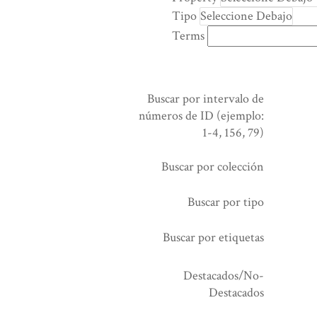
rows
Tipo
in
Terms
"Reducir
por
un
campo
Buscar por intervalo de
específico":
números de ID (ejemplo:
1
1-4, 156, 79)
Buscar por colección
Buscar por tipo
Buscar por etiquetas
Destacados/No-
Destacados