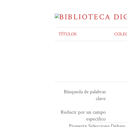
TÍTULOS
COLE
Búsqueda de palabras
clave
Ensamblador de Búsqueda
Términos de búsqueda
Tipo de búsqueda
Search Property
Reducir por un campo
Number
específico
of
Property