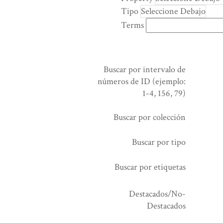
rows
Tipo
in
Terms
"Reducir
por
un
campo
Buscar por intervalo de
específico":
números de ID (ejemplo:
1
1-4, 156, 79)
Buscar por colección
Buscar por tipo
Buscar por etiquetas
Destacados/No-
Destacados