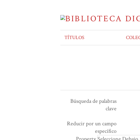
TÍTULOS
COLE
Búsqueda de palabras
clave
Ensamblador de Búsqueda
Términos de búsqueda
Tipo de búsqueda
Search Property
Reducir por un campo
Number
específico
of
Property