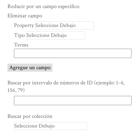
Search Property
Tipo de búsqueda
Términos de búsqueda
Ensamblador de Búsqueda
Reducir por un campo específico
Number
Eliminar campo
of
Property
rows
Tipo
in
"Reducir
Terms
por
un
campo
Agregue un campo
específico":
1
Buscar por intervalo de números de ID (ejemplo: 1-4,
156, 79)
Buscar por colección