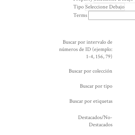
rows
Tipo
in
Terms
"Reducir
por
un
campo
Buscar por intervalo de
específico":
números de ID (ejemplo:
1
1-4, 156, 79)
Buscar por colección
Buscar por tipo
Buscar por etiquetas
Destacados/No-
Destacados