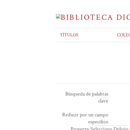
TÍTULOS
COLE
Búsqueda de palabras
clave
Ensamblador de Búsqueda
Términos de búsqueda
Tipo de búsqueda
Search Property
Reducir por un campo
Number
específico
of
Property