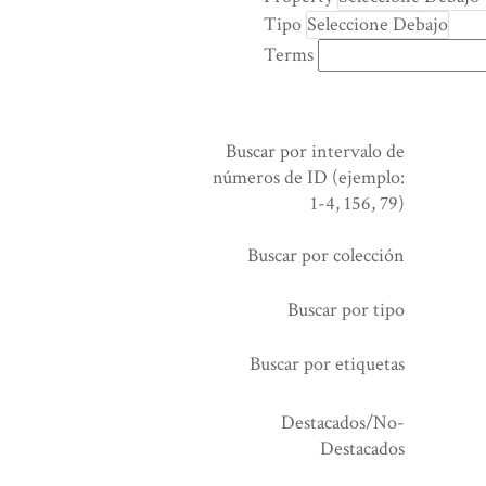
rows
Tipo
in
Terms
"Reducir
por
un
campo
Buscar por intervalo de
específico":
números de ID (ejemplo:
1
1-4, 156, 79)
Buscar por colección
Buscar por tipo
Buscar por etiquetas
Destacados/No-
Destacados