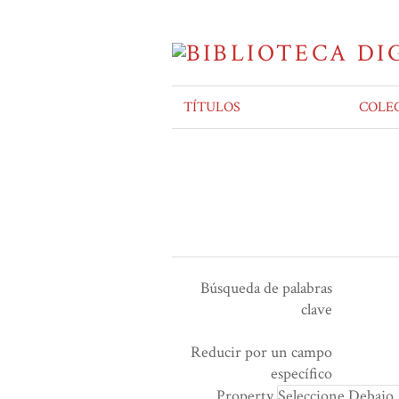
TÍTULOS
COLE
Búsqueda de palabras
clave
Ensamblador de Búsqueda
Términos de búsqueda
Tipo de búsqueda
Search Property
Reducir por un campo
Number
específico
of
Property