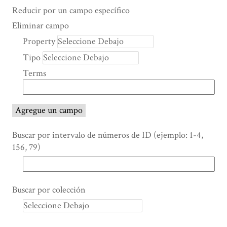
Search Property
Tipo de búsqueda
Términos de búsqueda
Ensamblador de Búsqueda
Reducir por un campo específico
Number
Eliminar campo
of
Property
rows
Tipo
in
"Reducir
Terms
por
un
campo
Agregue un campo
específico":
1
Buscar por intervalo de números de ID (ejemplo: 1-4,
156, 79)
Buscar por colección