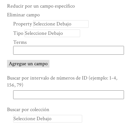
Search Property
Tipo de búsqueda
Términos de búsqueda
Ensamblador de Búsqueda
Reducir por un campo específico
Number
Eliminar campo
of
Property
rows
Tipo
in
"Reducir
Terms
por
un
campo
Agregue un campo
específico":
1
Buscar por intervalo de números de ID (ejemplo: 1-4,
156, 79)
Buscar por colección