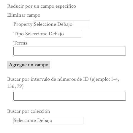
Search Property
Tipo de búsqueda
Términos de búsqueda
Ensamblador de Búsqueda
Reducir por un campo específico
Number
Eliminar campo
of
Property
rows
Tipo
in
"Reducir
Terms
por
un
campo
Agregue un campo
específico":
1
Buscar por intervalo de números de ID (ejemplo: 1-4,
156, 79)
Buscar por colección