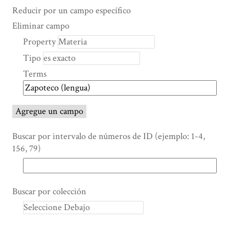
Search Property
Tipo de búsqueda
Términos de búsqueda
Ensamblador de Búsqueda
Reducir por un campo específico
Number
Eliminar campo
of
Property
rows
Tipo
in
"Reducir
Terms
por
un
campo
Agregue un campo
específico":
1
Buscar por intervalo de números de ID (ejemplo: 1-4,
156, 79)
Buscar por colección