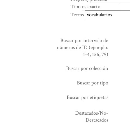
rows
Tipo
in
Terms
"Reducir
por
un
campo
Buscar por intervalo de
específico":
números de ID (ejemplo:
1
1-4, 156, 79)
Buscar por colección
Buscar por tipo
Buscar por etiquetas
Destacados/No-
Destacados