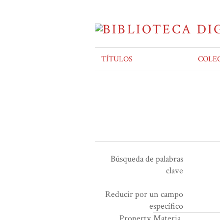
TÍTULOS
COLE
Búsqueda de palabras
clave
Ensamblador de Búsqueda
Términos de búsqueda
Tipo de búsqueda
Search Property
Reducir por un campo
Number
específico
of
Property