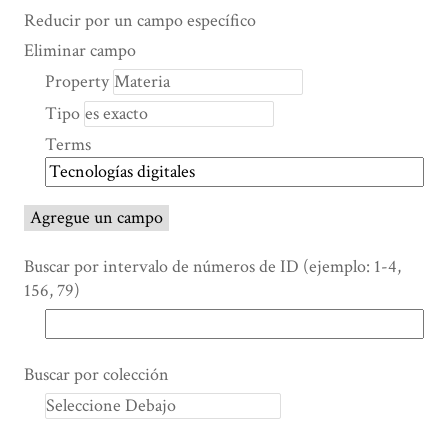
Search Property
Tipo de búsqueda
Términos de búsqueda
Ensamblador de Búsqueda
Reducir por un campo específico
Number
Eliminar campo
of
Property
rows
Tipo
in
"Reducir
Terms
por
un
campo
Agregue un campo
específico":
1
Buscar por intervalo de números de ID (ejemplo: 1-4,
156, 79)
Buscar por colección