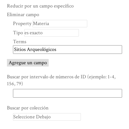
Search Property
Tipo de búsqueda
Términos de búsqueda
Ensamblador de Búsqueda
Reducir por un campo específico
Number
Eliminar campo
of
Property
rows
Tipo
in
"Reducir
Terms
por
un
campo
Agregue un campo
específico":
1
Buscar por intervalo de números de ID (ejemplo: 1-4,
156, 79)
Buscar por colección