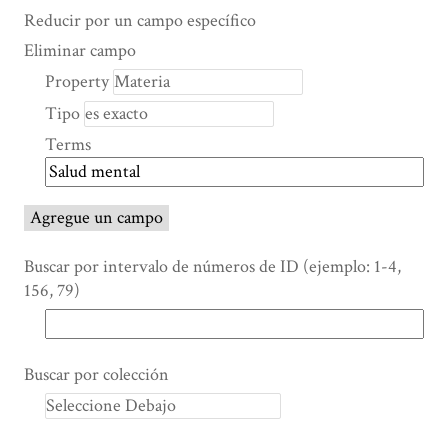
Search Property
Tipo de búsqueda
Términos de búsqueda
Ensamblador de Búsqueda
Reducir por un campo específico
Number
Eliminar campo
of
Property
rows
Tipo
in
"Reducir
Terms
por
un
campo
Agregue un campo
específico":
1
Buscar por intervalo de números de ID (ejemplo: 1-4,
156, 79)
Buscar por colección