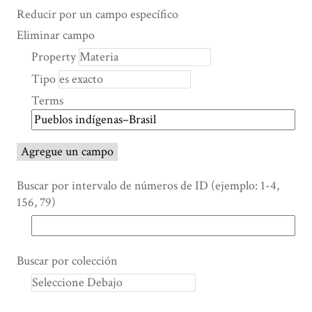
Search Property
Tipo de búsqueda
Términos de búsqueda
Ensamblador de Búsqueda
Reducir por un campo específico
Number
Eliminar campo
of
Property
rows
Tipo
in
"Reducir
Terms
por
un
campo
Agregue un campo
específico":
1
Buscar por intervalo de números de ID (ejemplo: 1-4,
156, 79)
Buscar por colección