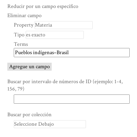
Search Property
Tipo de búsqueda
Términos de búsqueda
Ensamblador de Búsqueda
Reducir por un campo específico
Number
Eliminar campo
of
Property
rows
Tipo
in
"Reducir
Terms
por
un
campo
Agregue un campo
específico":
1
Buscar por intervalo de números de ID (ejemplo: 1-4,
156, 79)
Buscar por colección