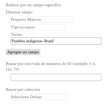
Search Property
Tipo de búsqueda
Términos de búsqueda
Ensamblador de Búsqueda
Reducir por un campo específico
Number
Eliminar campo
of
Property
rows
Tipo
in
"Reducir
Terms
por
un
campo
Agregue un campo
específico":
1
Buscar por intervalo de números de ID (ejemplo: 1-4,
156, 79)
Buscar por colección