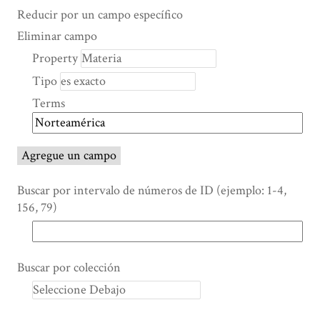
Search Property
Tipo de búsqueda
Términos de búsqueda
Ensamblador de Búsqueda
Reducir por un campo específico
Number
Eliminar campo
of
Property
rows
Tipo
in
"Reducir
Terms
por
un
campo
Agregue un campo
específico":
1
Buscar por intervalo de números de ID (ejemplo: 1-4,
156, 79)
Buscar por colección