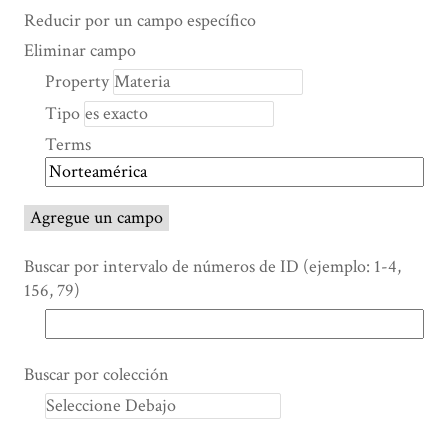
Search Property
Tipo de búsqueda
Términos de búsqueda
Ensamblador de Búsqueda
Reducir por un campo específico
Number
Eliminar campo
of
Property
rows
Tipo
in
"Reducir
Terms
por
un
campo
Agregue un campo
específico":
1
Buscar por intervalo de números de ID (ejemplo: 1-4,
156, 79)
Buscar por colección