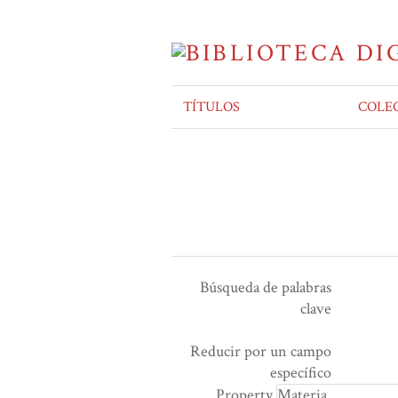
TÍTULOS
COLE
Búsqueda de palabras
clave
Ensamblador de Búsqueda
Términos de búsqueda
Tipo de búsqueda
Search Property
Reducir por un campo
Number
específico
of
Property