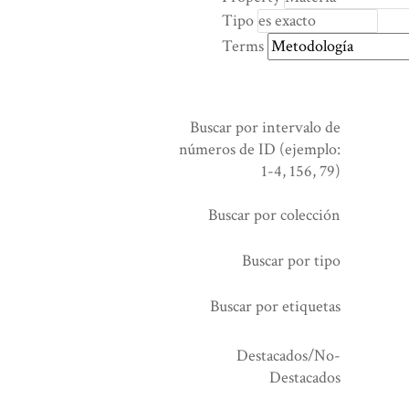
rows
Tipo
in
Terms
"Reducir
por
un
campo
Buscar por intervalo de
específico":
números de ID (ejemplo:
1
1-4, 156, 79)
Buscar por colección
Buscar por tipo
Buscar por etiquetas
Destacados/No-
Destacados