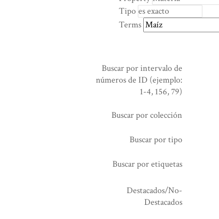
rows
Tipo
in
Terms
"Reducir
por
un
campo
Buscar por intervalo de
específico":
números de ID (ejemplo:
1
1-4, 156, 79)
Buscar por colección
Buscar por tipo
Buscar por etiquetas
Destacados/No-
Destacados