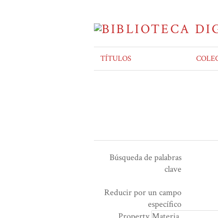
TÍTULOS
COLE
Búsqueda de palabras
clave
Ensamblador de Búsqueda
Términos de búsqueda
Tipo de búsqueda
Search Property
Reducir por un campo
Number
específico
of
Property