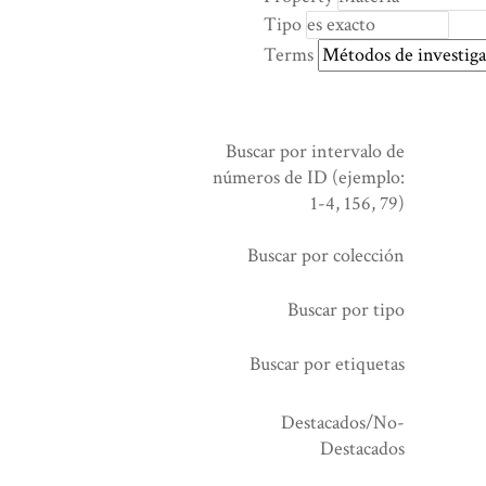
rows
Tipo
in
Terms
"Reducir
por
un
campo
Buscar por intervalo de
específico":
números de ID (ejemplo:
1
1-4, 156, 79)
Buscar por colección
Buscar por tipo
Buscar por etiquetas
Destacados/No-
Destacados