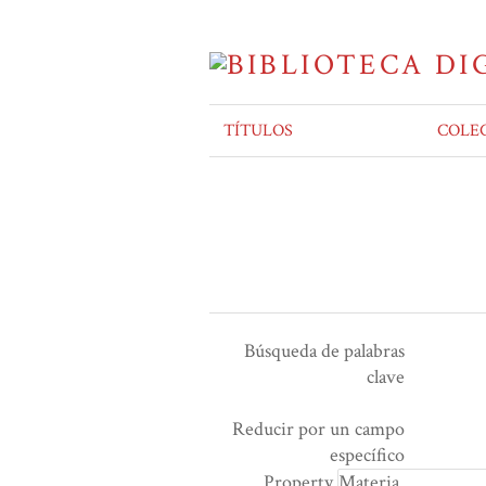
TÍTULOS
COLE
Búsqueda de palabras
clave
Ensamblador de Búsqueda
Términos de búsqueda
Tipo de búsqueda
Search Property
Reducir por un campo
Number
específico
of
Property