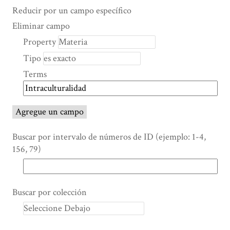
Search Property
Tipo de búsqueda
Términos de búsqueda
Ensamblador de Búsqueda
Reducir por un campo específico
Number
Eliminar campo
of
Property
rows
Tipo
in
"Reducir
Terms
por
un
campo
Agregue un campo
específico":
1
Buscar por intervalo de números de ID (ejemplo: 1-4,
156, 79)
Buscar por colección