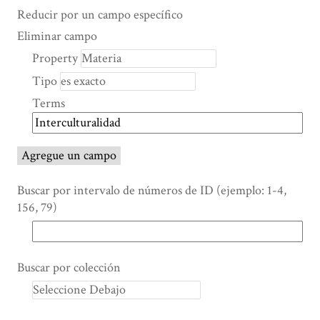
Search Property
Tipo de búsqueda
Términos de búsqueda
Ensamblador de Búsqueda
Reducir por un campo específico
Number
Eliminar campo
of
Property
rows
Tipo
in
"Reducir
Terms
por
un
campo
Agregue un campo
específico":
1
Buscar por intervalo de números de ID (ejemplo: 1-4,
156, 79)
Buscar por colección