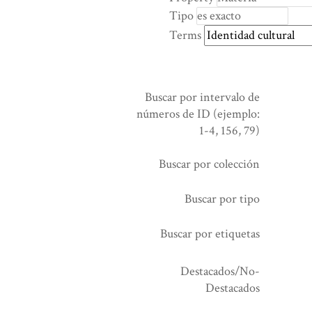
rows
Tipo
in
Terms
"Reducir
por
un
campo
Buscar por intervalo de
específico":
números de ID (ejemplo:
1
1-4, 156, 79)
Buscar por colección
Buscar por tipo
Buscar por etiquetas
Destacados/No-
Destacados