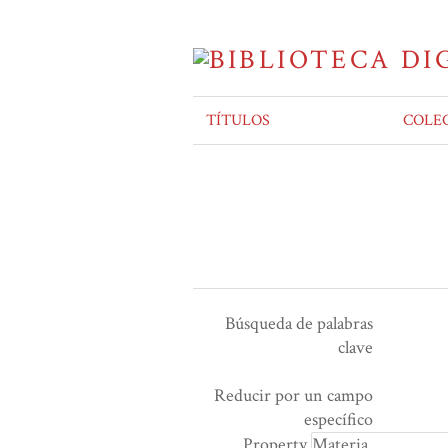
TÍTULOS
COLE
Búsqueda de palabras
clave
Ensamblador de Búsqueda
Términos de búsqueda
Tipo de búsqueda
Search Property
Reducir por un campo
Number
específico
of
Property