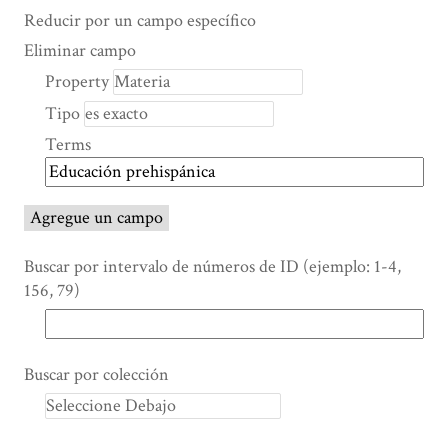
Search Property
Tipo de búsqueda
Términos de búsqueda
Ensamblador de Búsqueda
Reducir por un campo específico
Number
Eliminar campo
of
Property
rows
Tipo
in
"Reducir
Terms
por
un
campo
Agregue un campo
específico":
1
Buscar por intervalo de números de ID (ejemplo: 1-4,
156, 79)
Buscar por colección