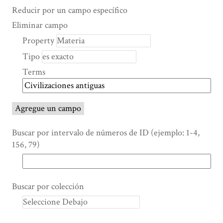
Search Property
Tipo de búsqueda
Términos de búsqueda
Ensamblador de Búsqueda
Reducir por un campo específico
Number
Eliminar campo
of
Property
rows
Tipo
in
"Reducir
Terms
por
un
campo
Agregue un campo
específico":
1
Buscar por intervalo de números de ID (ejemplo: 1-4,
156, 79)
Buscar por colección