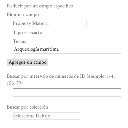
Search Property
Tipo de búsqueda
Términos de búsqueda
Ensamblador de Búsqueda
Reducir por un campo específico
Number
Eliminar campo
of
Property
rows
Tipo
in
"Reducir
Terms
por
un
campo
Agregue un campo
específico":
1
Buscar por intervalo de números de ID (ejemplo: 1-4,
156, 79)
Buscar por colección