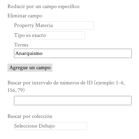
Search Property
Tipo de búsqueda
Términos de búsqueda
Ensamblador de Búsqueda
Reducir por un campo específico
Number
Eliminar campo
of
Property
rows
Tipo
in
"Reducir
Terms
por
un
campo
Agregue un campo
específico":
1
Buscar por intervalo de números de ID (ejemplo: 1-4,
156, 79)
Buscar por colección