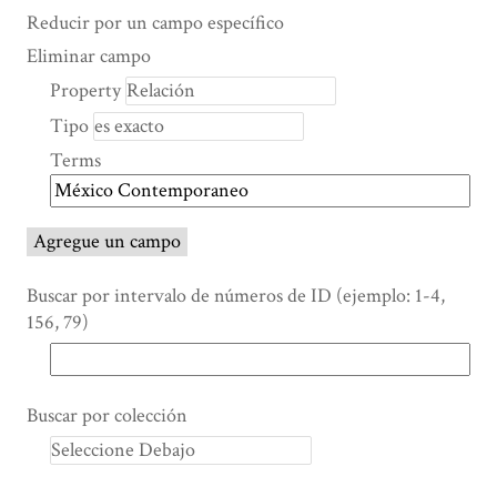
Search Property
Tipo de búsqueda
Términos de búsqueda
Ensamblador de Búsqueda
Reducir por un campo específico
Number
Eliminar campo
of
Property
rows
Tipo
in
"Reducir
Terms
por
un
campo
Agregue un campo
específico":
1
Buscar por intervalo de números de ID (ejemplo: 1-4,
156, 79)
Buscar por colección