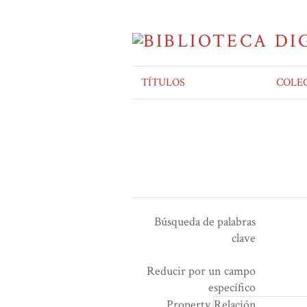
TÍTULOS
COLE
Búsqueda de palabras
clave
Ensamblador de Búsqueda
Términos de búsqueda
Tipo de búsqueda
Search Property
Reducir por un campo
Number
específico
of
Property