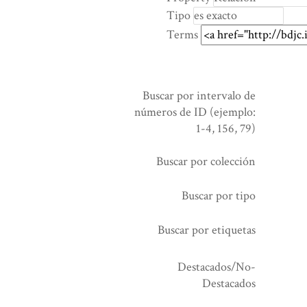
rows
Tipo
in
Terms
"Reducir
por
un
campo
Buscar por intervalo de
específico":
números de ID (ejemplo:
1
1-4, 156, 79)
Buscar por colección
Buscar por tipo
Buscar por etiquetas
Destacados/No-
Destacados