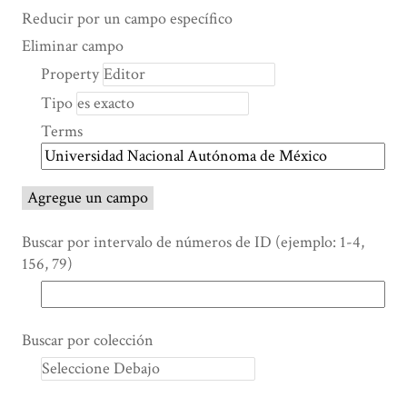
Search Property
Tipo de búsqueda
Términos de búsqueda
Ensamblador de Búsqueda
Reducir por un campo específico
Number
Eliminar campo
of
Property
rows
Tipo
in
"Reducir
Terms
por
un
campo
Agregue un campo
específico":
1
Buscar por intervalo de números de ID (ejemplo: 1-4,
156, 79)
Buscar por colección