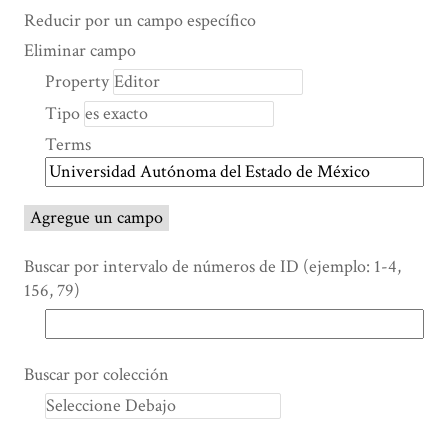
Search Property
Tipo de búsqueda
Términos de búsqueda
Ensamblador de Búsqueda
Reducir por un campo específico
Number
Eliminar campo
of
Property
rows
Tipo
in
"Reducir
Terms
por
un
campo
Agregue un campo
específico":
1
Buscar por intervalo de números de ID (ejemplo: 1-4,
156, 79)
Buscar por colección