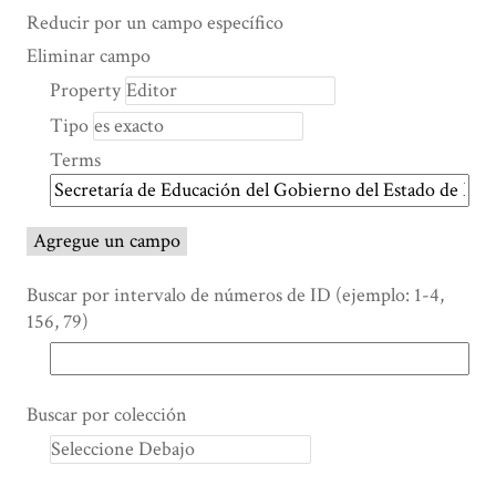
Search Property
Tipo de búsqueda
Términos de búsqueda
Ensamblador de Búsqueda
Reducir por un campo específico
Number
Eliminar campo
of
Property
rows
Tipo
in
"Reducir
Terms
por
un
campo
Agregue un campo
específico":
1
Buscar por intervalo de números de ID (ejemplo: 1-4,
156, 79)
Buscar por colección