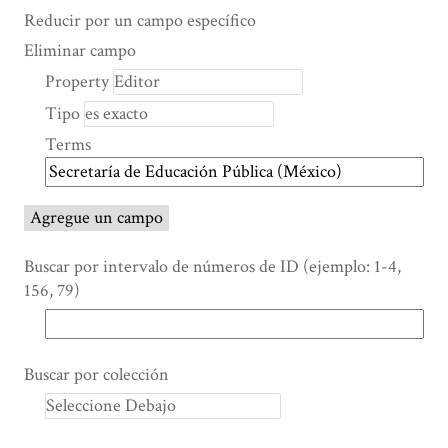
Search Property
Tipo de búsqueda
Términos de búsqueda
Ensamblador de Búsqueda
Reducir por un campo específico
Number
Eliminar campo
of
Property
rows
Tipo
in
"Reducir
Terms
por
un
campo
Agregue un campo
específico":
1
Buscar por intervalo de números de ID (ejemplo: 1-4,
156, 79)
Buscar por colección