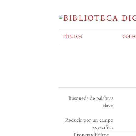
TÍTULOS
COLE
Búsqueda de palabras
clave
Ensamblador de Búsqueda
Términos de búsqueda
Tipo de búsqueda
Search Property
Reducir por un campo
Number
específico
of
Property