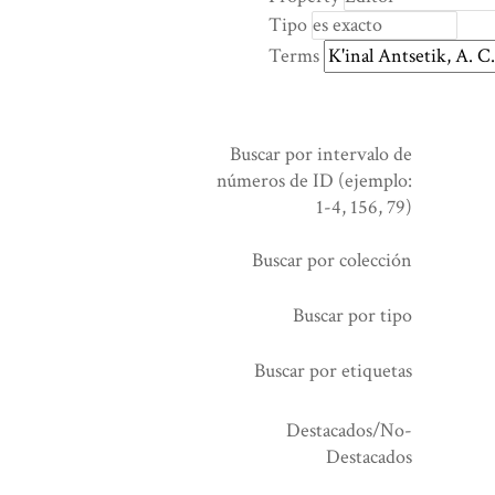
rows
Tipo
in
Terms
"Reducir
por
un
campo
Buscar por intervalo de
específico":
números de ID (ejemplo:
1
1-4, 156, 79)
Buscar por colección
Buscar por tipo
Buscar por etiquetas
Destacados/No-
Destacados