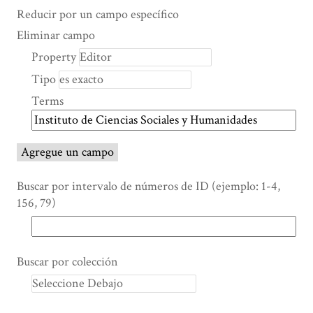
Search Property
Tipo de búsqueda
Términos de búsqueda
Ensamblador de Búsqueda
Reducir por un campo específico
Number
Eliminar campo
of
Property
rows
Tipo
in
"Reducir
Terms
por
un
campo
Agregue un campo
específico":
1
Buscar por intervalo de números de ID (ejemplo: 1-4,
156, 79)
Buscar por colección