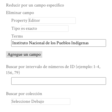
Search Property
Tipo de búsqueda
Términos de búsqueda
Ensamblador de Búsqueda
Reducir por un campo específico
Number
Eliminar campo
of
Property
rows
Tipo
in
"Reducir
Terms
por
un
campo
Agregue un campo
específico":
1
Buscar por intervalo de números de ID (ejemplo: 1-4,
156, 79)
Buscar por colección