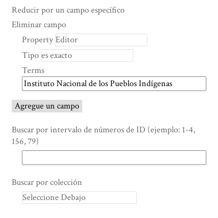
Search Property
Tipo de búsqueda
Términos de búsqueda
Ensamblador de Búsqueda
Reducir por un campo específico
Number
Eliminar campo
of
Property
rows
Tipo
in
"Reducir
Terms
por
un
campo
Agregue un campo
específico":
1
Buscar por intervalo de números de ID (ejemplo: 1-4,
156, 79)
Buscar por colección