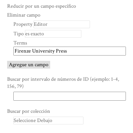
Search Property
Tipo de búsqueda
Términos de búsqueda
Ensamblador de Búsqueda
Reducir por un campo específico
Number
Eliminar campo
of
Property
rows
Tipo
in
"Reducir
Terms
por
un
campo
Agregue un campo
específico":
1
Buscar por intervalo de números de ID (ejemplo: 1-4,
156, 79)
Buscar por colección