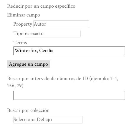
Search Property
Tipo de búsqueda
Términos de búsqueda
Ensamblador de Búsqueda
Reducir por un campo específico
Number
Eliminar campo
of
Property
rows
Tipo
in
"Reducir
Terms
por
un
campo
Agregue un campo
específico":
1
Buscar por intervalo de números de ID (ejemplo: 1-4,
156, 79)
Buscar por colección