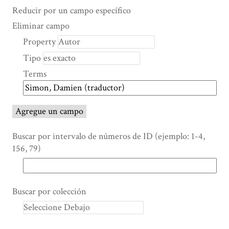
Search Property
Tipo de búsqueda
Términos de búsqueda
Ensamblador de Búsqueda
Reducir por un campo específico
Number
Eliminar campo
of
Property
rows
Tipo
in
"Reducir
Terms
por
un
campo
Agregue un campo
específico":
1
Buscar por intervalo de números de ID (ejemplo: 1-4,
156, 79)
Buscar por colección