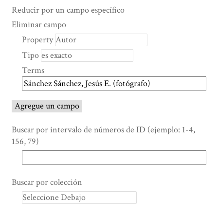
Search Property
Tipo de búsqueda
Términos de búsqueda
Ensamblador de Búsqueda
Reducir por un campo específico
Number
Eliminar campo
of
Property
rows
Tipo
in
"Reducir
Terms
por
un
campo
Agregue un campo
específico":
1
Buscar por intervalo de números de ID (ejemplo: 1-4,
156, 79)
Buscar por colección